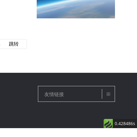
友情链接

0.428486s