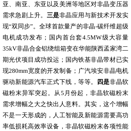
亚、南亚、东亚以及美洲等地区对非晶变压器
需求急剧上升。
三是
非晶应用与新技术开发实
现
“双同步”。全球首款量产的非晶-碳纤维超级
电机成功发布；国内首台套
4
.
5MW
级大容量
35kV
非晶合金铝绕组箱变在华能陕西孟家湾二
期光伏项目成功投运；国内铁基非晶带材已实
现
280mm
宽度的开发制备；广汽埃安非晶电机
驱动新能源汽车正式下线，等等。
四是
非晶软
磁粉
末
异军突起。
从
5
月份起，非晶软磁粉末
需求增幅之大之快出人意料。其实，这个增幅
不是一天形成的，人工智能及新能源需要高功
率低损耗高效率设备，非晶软磁粉末各项性能