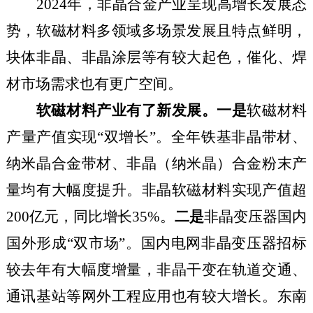
2024
年，非晶合金产业呈现高增长发展态
势，软磁材料多领域多场景发展且特点鲜明
，
块体非晶、非晶涂层等有较大起色，催化、焊
材市场需求也有更广空间。
软磁材料产业有了新发展。一是
软磁材料
产量产值实现
“双增长”。全年铁基非晶带材、
纳米晶合金带材、非晶（纳米晶）合金粉末产
量均有大幅度提升。非晶软磁材料实现产值
超
200
亿元，同比增长
35
%
。
二是
非晶变压器国内
国外形成
“双市场”。国内电网非晶变压器招标
较去年有大幅度增
量
，
非晶干变在轨道交通、
通讯基站等网外工程应用也有较大增长
。
东南