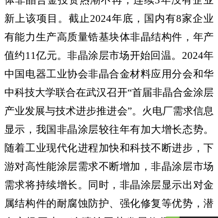
新
上该项目
。
截止
2024
年底，国内有
8
家企业
有能力生产高质量锆基块体非晶结构件，年产
值约
11
亿元。非晶涂层市场开始回温。
2024
年
中国电器工业协会非晶合金材料应用分会和华
中科技大学联合在武汉召开
“首届非晶合金涂层
产业发展与技术进步推进会”
。
火电厂需求
信息
显示
，
我国非晶涂层较往年有加大增长态势。
随着工业现代化进程加快和科技不断进步，下
游对高性能涂层需求不断增加，非晶涂层市场
需求将持续增长。同时，非晶涂层显示出对金
属结构件的耐腐蚀防护、强化修复等优势，潜