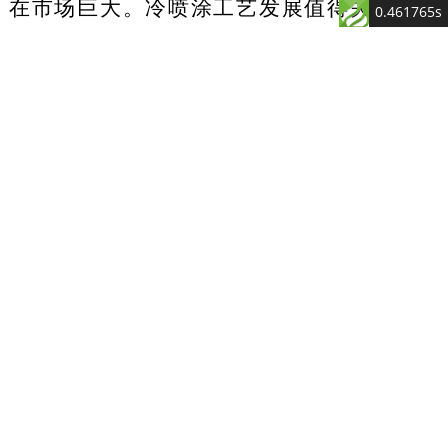
在市场巨大。冷喷涂工艺发展值得关注。目
0.461765s
前，我国非晶涂层冷喷涂工艺效果已得到验
证，规模化应用有了更多方向，在锅炉表面防
腐耐磨等领域应用潜力大
，
2024
年全产业链产
值超
10
亿元。非晶态合金催化剂比晶态材料显
示出了更优的催化性能，目前在水资源处理方
面显示出较好的应用，或可降低电解水制氢成
本，加速电解水制氢技术走向成熟。全国有
20
多家企业和
30
多个科研院所从事非晶催化研发
和生产，主要应用在石油化工、医药、化纤、
新能源制氢等。随着新能源制氢得到重视，非
晶催化产业提速，吸引投资者关注，部分国内