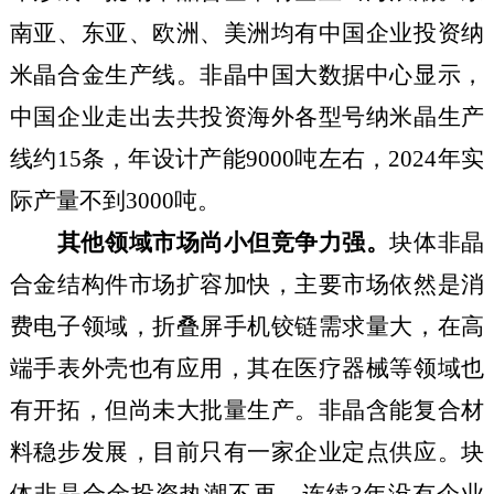
南亚、东亚、欧洲、美洲均有中国企业投资纳
米晶合金生产线。非晶中国大数据中心显示，
中国企业走出去共投资海外各型号纳米晶生产
线约
15
条，年设计产能
9000
吨左右，
2024
年
实
际产量不到
3000
吨。
其他领域市场尚小但竞争力强。
块体非晶
合金结构件市场扩容加快，主要市场依然是消
费电子领域，折叠屏手机铰链需求量大，在高
端手表外壳也有应用
，
其在医疗器械等领域也
有开拓，但尚未
大
批量生产。
非晶
含能
复合
材
料稳步发展，目前只有一家企业
定点供应
。块
体非晶合金投资热潮不再，连续
3
年没有企业